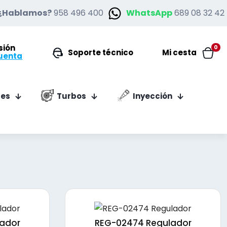
¿Hablamos?
958 496 400
WhatsApp
689 08 32 42
esión
0
Soporte técnico
Mi cesta
uenta
es
Turbos
Inyección
ador
REG-02474 Regulador