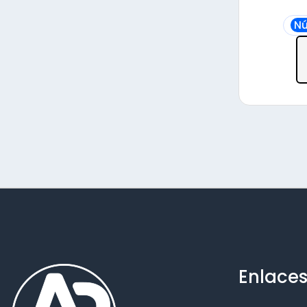
Nú
Enlaces