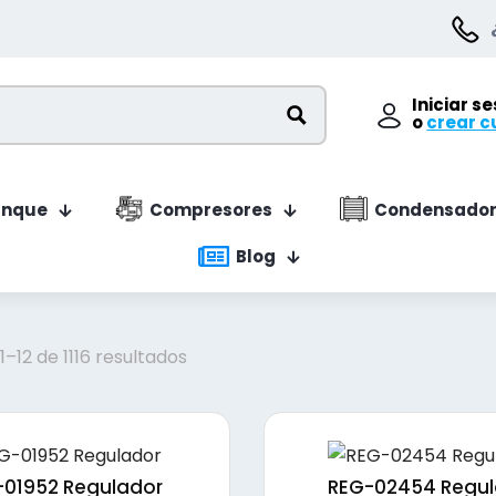
Iniciar s
o
crear c
anque
Compresores
Condensador
Blog
Ordenado
–12 de 1116 resultados
por
precio:
bajo
a
-01952 Regulador
REG-02454 Regul