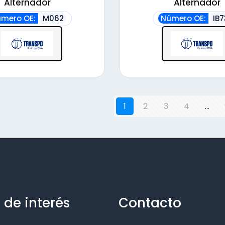
Alternador
Alternador
mero OE:
M062
Número OE:
IB
1
2
3
4
…
 de interés
Contacto