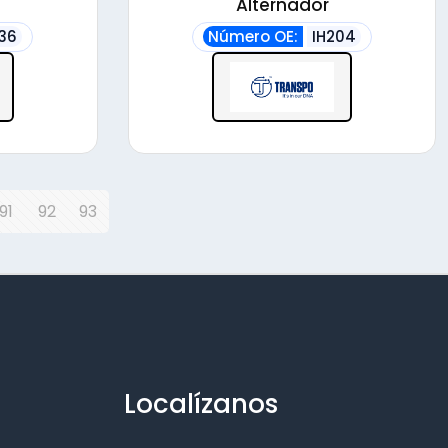
Alternador
736
Número OE:
IH204
91
92
93
Localízanos