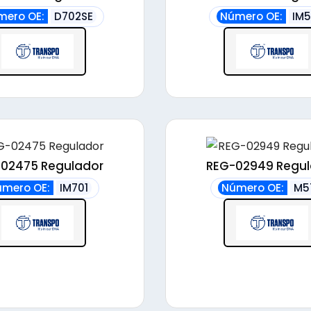
alto
mero OE:
D702SE
Número OE:
IM
02475 Regulador
REG-02949 Regul
mero OE:
IM701
Número OE:
M5