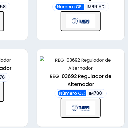
558
Número OE:
IM691HD
ador
REG-03692 Regulador de
76
Alternador
Número OE:
IM700