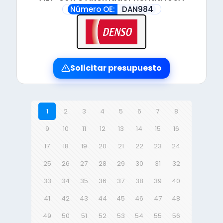
Número OE:
DAN984
Solicitar presupuesto
1
2
3
4
5
6
7
8
9
10
11
12
13
14
15
16
17
18
19
20
21
22
23
24
25
26
27
28
29
30
31
32
33
34
35
36
37
38
39
40
41
42
43
44
45
46
47
48
49
50
51
52
53
54
55
56