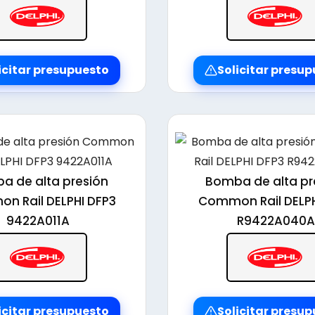
icitar presupuesto
Solicitar presu
a de alta presión
Bomba de alta pr
n Rail DELPHI DFP3
Common Rail DELPH
9422A011A
R9422A040A
icitar presupuesto
Solicitar presu