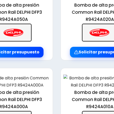
alto
a de alta presión
Bomba de alta pr
n Rail DELPHI DFP3
Common Rail DELPH
R9424A050A
R9424A020A
icitar presupuesto
Solicitar presu
a de alta presión
Bomba de alta pr
n Rail DELPHI DFP3
Common Rail DELPH
R9424A000A
R9424A010A