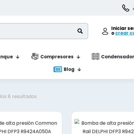
Iniciar s
o
crear c
anque
Compresores
Condensador
Blog
Ordenado
os 8 resultados
por
precio:
bajo
a