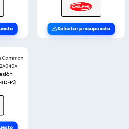
puesto
Solicitar presupuesto
esión
I DFP3
puesto