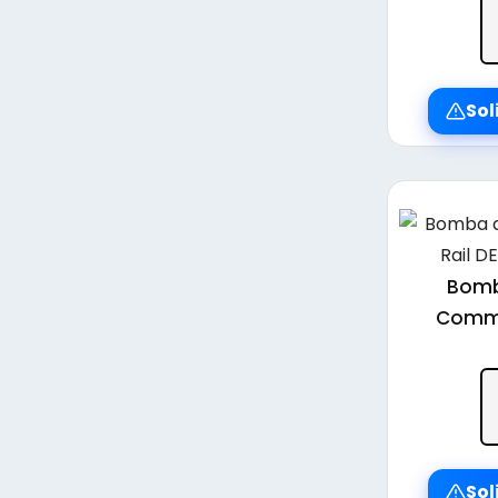
Sol
Bomb
Commo
Sol