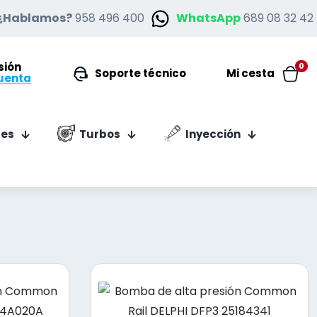
¿Hablamos?
958 496 400
WhatsApp
689 08 32 42
esión
0
Soporte técnico
Mi cesta
uenta
es
Turbos
Inyección