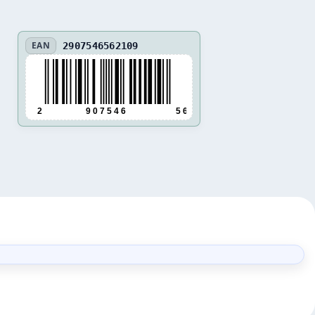
EAN
2907546562109
2
9 0 7 5 4 6
5 6 2 1 0 9