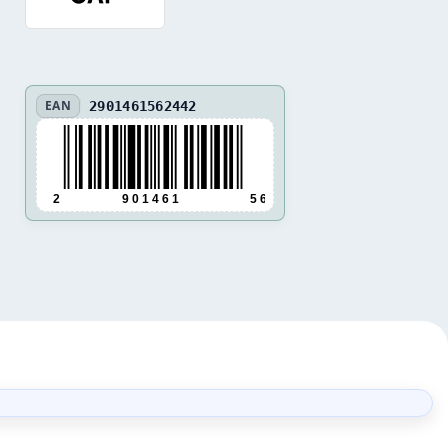
EAN
2901461562442
2
9 0 1 4 6 1
5 6 2 4 4 2