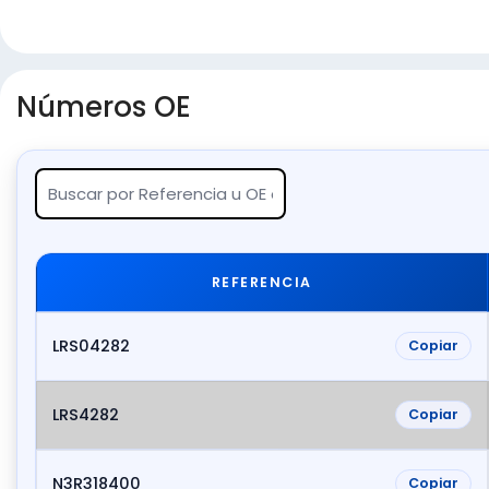
Números OE
REFERENCIA
LRS04282
Copiar
LRS4282
Copiar
N3R318400
Copiar