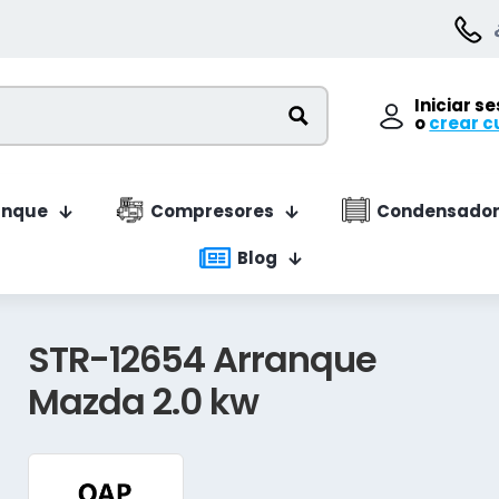
Iniciar s
o
crear c
anque
Compresores
Condensador
Blog
STR-12654 Arranque
Mazda 2.0 kw