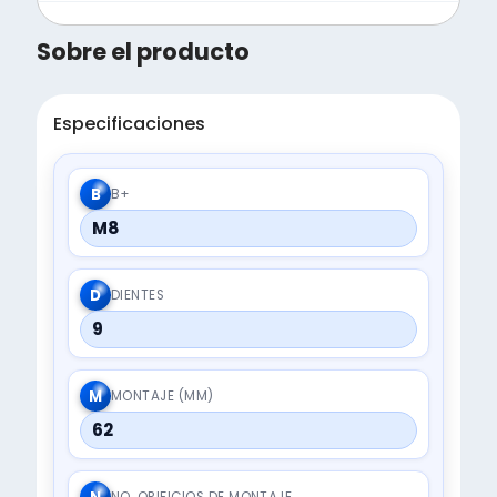
Sobre el producto
Especificaciones
B
B+
M8
D
DIENTES
9
M
MONTAJE (MM)
62
NO. ORIFICIOS DE MONTAJE