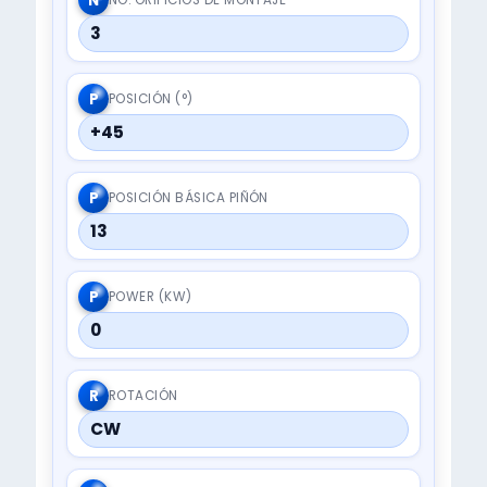
N
3
P
POSICIÓN (°)
+45
P
POSICIÓN BÁSICA PIÑÓN
13
P
POWER (KW)
0
R
ROTACIÓN
CW