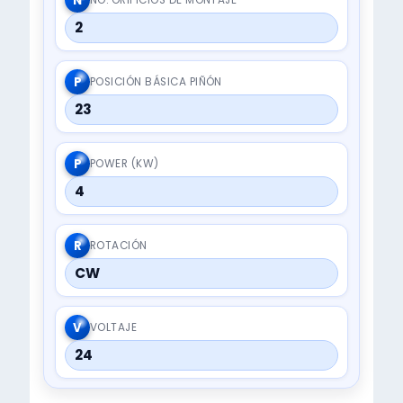
N
2
P
POSICIÓN BÁSICA PIÑÓN
23
P
POWER (KW)
4
R
ROTACIÓN
CW
V
VOLTAJE
24