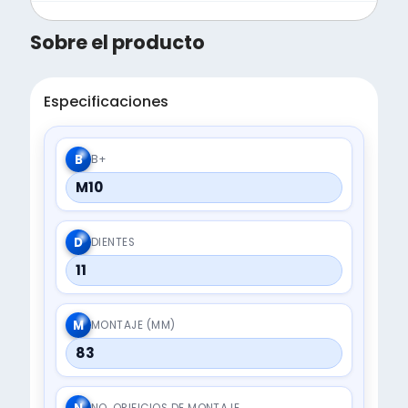
Sobre el producto
Especificaciones
B
B+
M10
D
DIENTES
11
M
MONTAJE (MM)
83
NO. ORIFICIOS DE MONTAJE