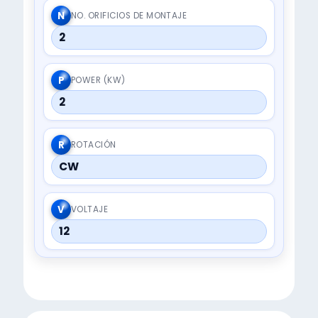
N
NO. ORIFICIOS DE MONTAJE
2
P
POWER (KW)
2
R
ROTACIÓN
CW
V
VOLTAJE
12