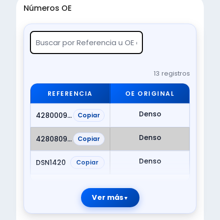
Números OE
13 registros
REFERENCIA
OE ORIGINAL
Denso
4280009510
Copiar
Denso
4280809510
Copiar
Denso
DSN1420
Copiar
Ver más