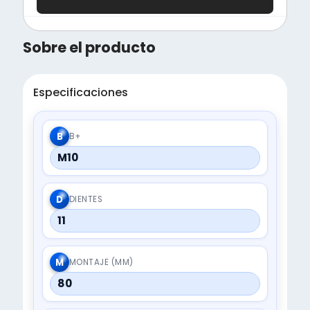
Sobre el producto
Especificaciones
B
B+
M10
D
DIENTES
11
M
MONTAJE (MM)
80