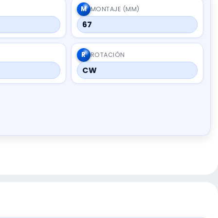
M
MONTAJE (MM)
67
R
ROTACIÓN
CW