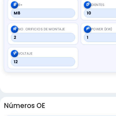
B
D
B+
DIENTES
M8
10
N
P
NO. ORIFICIOS DE MONTAJE
POWER (KW)
2
1
V
VOLTAJE
12
Números OE