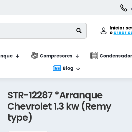
Iniciar s
o
crear c
anque
Compresores
Condensador
Blog
STR-12287 *Arranque
Chevrolet 1.3 kw (Remy
type)