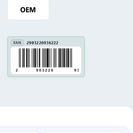
EAN
2903226936222
2
9 0 3 2 2 6
9 3 6 2 2 2