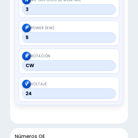
N
3
P
POWER (KW)
5
R
ROTACIÓN
CW
V
VOLTAJE
24
Números OE