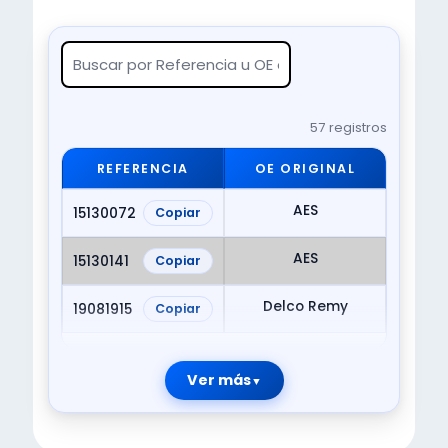
57 registros
REFERENCIA
OE ORIGINAL
AES
15130072
Copiar
AES
15130141
Copiar
Delco Remy
19081915
Copiar
Ver más