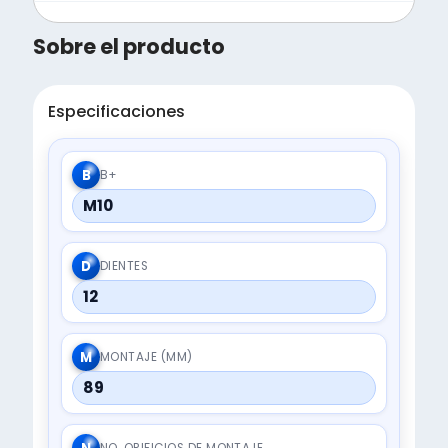
Sobre el producto
Especificaciones
B
B+
M10
D
DIENTES
12
M
MONTAJE (MM)
89
NO. ORIFICIOS DE MONTAJE