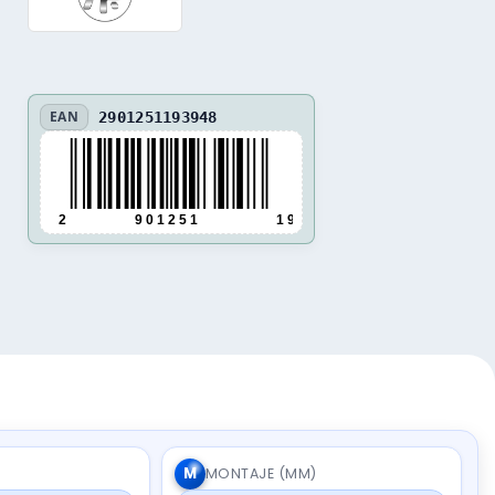
EAN
2901251193948
2
9 0 1 2 5 1
1 9 3 9 4 8
M
MONTAJE (MM)