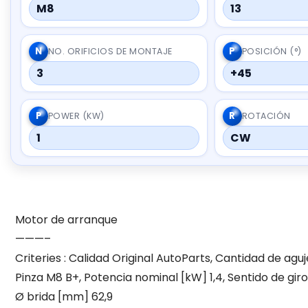
M8
13
N
P
NO. ORIFICIOS DE MONTAJE
POSICIÓN (°)
3
+45
P
R
POWER (KW)
ROTACIÓN
1
CW
Motor de arranque
———–
Criteries : Calidad Original AutoParts, Cantidad de aguj
Pinza M8 B+, Potencia nominal [kW] 1,4, Sentido de giro 
Ø brida [mm] 62,9