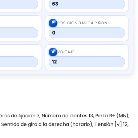
63
P
POSICIÓN BÁSICA PIÑÓN
0
V
VOLTAJE
12
eros de fijación 3, Número de dientes 13, Pinza B+ (M8),
Sentido de giro a la derecha (horario), Tensión [V] 12,