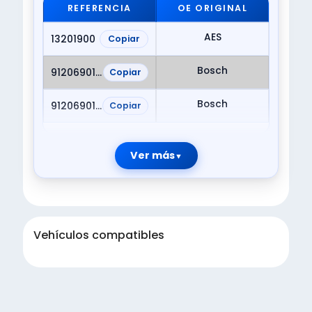
REFERENCIA
OE ORIGINAL
AES
13201900
Copiar
Bosch
9120690146
Copiar
Bosch
9120690170
Copiar
Ver más
Vehículos compatibles