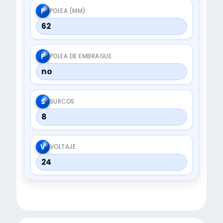
P
POLEA (MM)
62
P
POLEA DE EMBRAGUE
no
S
SURCOS
8
V
VOLTAJE
24