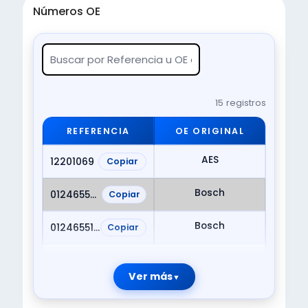
Números OE
15 registros
REFERENCIA
OE ORIGINAL
AES
12201069
Copiar
Bosch
0124655080
Copiar
Bosch
0124655191
Copiar
Ver más