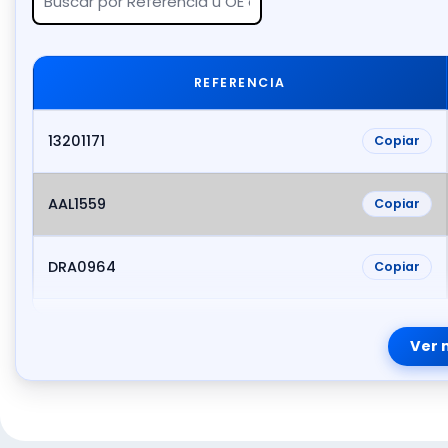
REFERENCIA
13201171
Copiar
AAL1559
Copiar
DRA0964
Copiar
Ver 