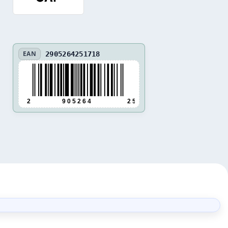
EAN
2905264251718
2
9 0 5 2 6 4
2 5 1 7 1 8