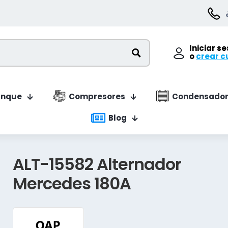
Iniciar s
o
crear c
anque
Compresores
Condensador
Blog
ALT-15582 Alternador
Mercedes 180A