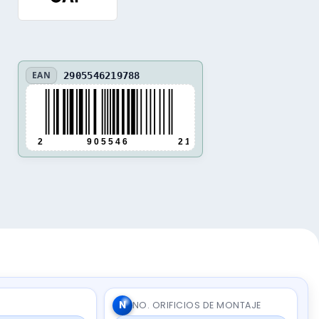
EAN
2905546219788
2
9 0 5 5 4 6
2 1 9 7 8 8
N
NO. ORIFICIOS DE MONTAJE