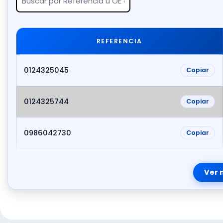
REFERENCIA
0124325045
Copiar
0124325744
Copiar
0986042730
Copiar
Ver 