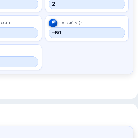
2
P
RAGUE
POSICIÓN (°)
-60