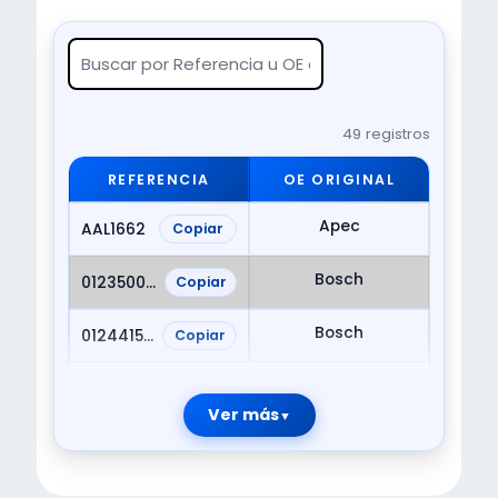
49 registros
REFERENCIA
OE ORIGINAL
Apec
AAL1662
Copiar
Bosch
0123500009
Copiar
Bosch
0124415001
Copiar
Ver más