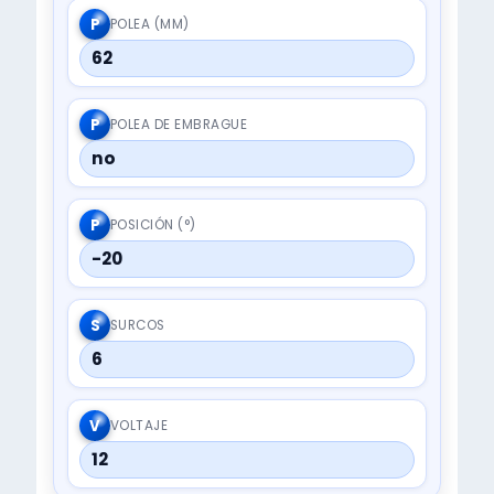
P
POLEA (MM)
62
P
POLEA DE EMBRAGUE
no
P
POSICIÓN (°)
-20
S
SURCOS
6
V
VOLTAJE
12