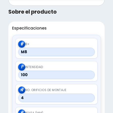
Sobre el producto
Especificaciones
B
B+
M8
I
INTENSIDAD
100
N
NO. ORIFICIOS DE MONTAJE
4
POLEA (MM)