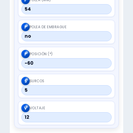
P
54
P
POLEA DE EMBRAGUE
no
P
POSICIÓN (°)
-60
S
SURCOS
5
V
VOLTAJE
12