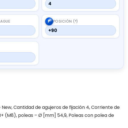
4
P
RAGUE
POSICIÓN (°)
+90
G New, Cantidad de agujeros de fijación 4, Corriente de
B+ (M8), poleas – Ø [mm] 54,9, Poleas con polea de