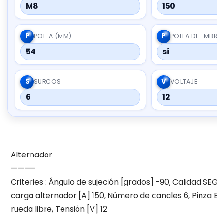
M8
150
P
P
POLEA (MM)
POLEA DE EMB
54
sí
S
V
SURCOS
VOLTAJE
6
12
Alternador
———–
Criteries : Ángulo de sujeción [grados] -90, Calidad SE
carga alternador [A] 150, Número de canales 6, Pinza 
rueda libre, Tensión [V] 12