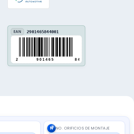
EAN
2901465844001
2
9 0 1 4 6 5
8 4 4 0 0 1
N
NO. ORIFICIOS DE MONTAJE