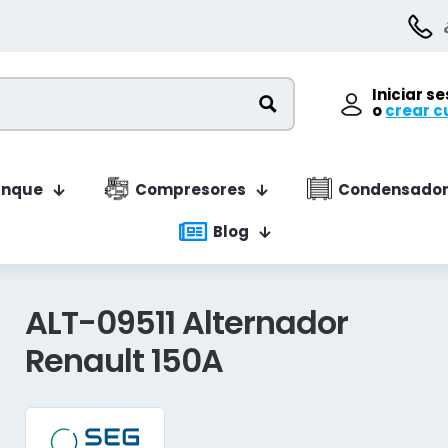
Iniciar s
o
crear c
anque
Compresores
Condensador
Blog
ALT-09511 Alternador
Renault 150A