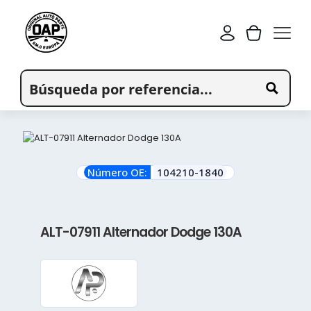
Número OE:
104210-1840
ALT-07911 Alternador Dodge 130A