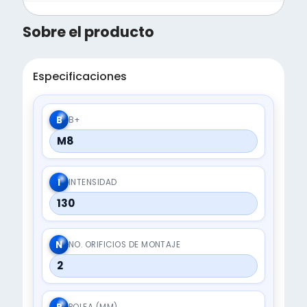
Sobre el producto
Especificaciones
B
B+
M8
I
INTENSIDAD
130
N
NO. ORIFICIOS DE MONTAJE
2
POLEA (MM)