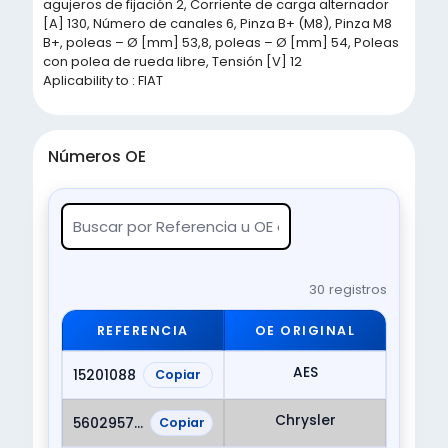
agujeros de fijación 2, Corriente de carga alternador
[A] 130, Número de canales 6, Pinza B+ (M8), Pinza M8
B+, poleas – Ø [mm] 53,8, poleas – Ø [mm] 54, Poleas
con polea de rueda libre, Tensión [V] 12
Aplicability to : FIAT
Números OE
30 registros
REFERENCIA
OE ORIGINAL
AES
15201088
Copiar
Chrysler
56029574AA
Copiar