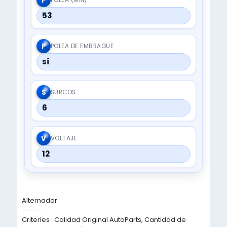
P
53
P
POLEA DE EMBRAGUE
sí
S
SURCOS
6
V
VOLTAJE
12
Alternador
———–
Criteries : Calidad Original AutoParts, Cantidad de