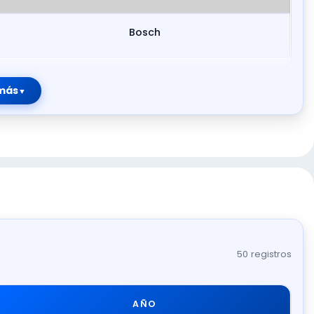
Bosch
más
50 registros
AÑO