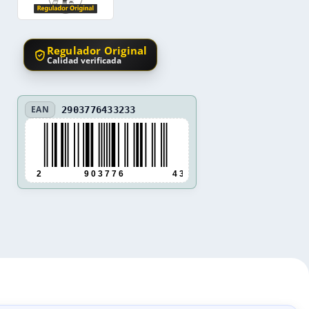
Regulador Original
Calidad verificada
EAN
2903776433233
2
9 0 3 7 7 6
4 3 3 2 3 3