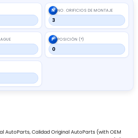
N
NO. ORIFICIOS DE MONTAJE
3
P
RAGUE
POSICIÓN (°)
0
inal AutoParts, Calidad Original AutoParts (with OEM