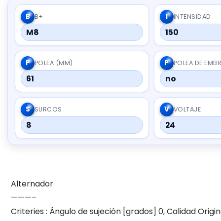
B
I
B+
INTENSIDAD
M8
150
P
P
POLEA (MM)
POLEA DE EMB
61
no
S
V
SURCOS
VOLTAJE
8
24
Alternador
———–
Criteries : Ángulo de sujeción [grados] 0, Calidad Orig