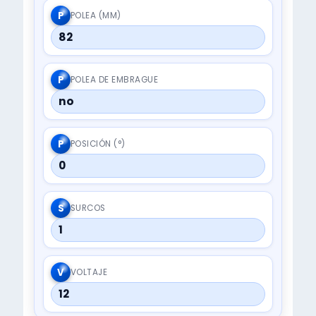
P
POLEA (MM)
82
P
POLEA DE EMBRAGUE
no
P
POSICIÓN (°)
0
S
SURCOS
1
V
VOLTAJE
12