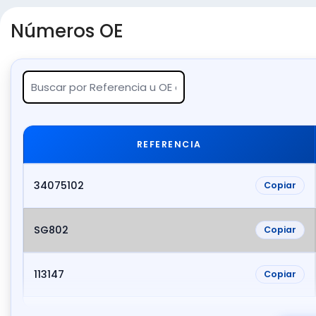
Números OE
REFERENCIA
34075102
Copiar
SG802
Copiar
113147
Copiar