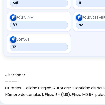
M6
11
P
P
POLEA (MM)
POLEA DE EMB
87
no
V
VOLTAJE
12
Alternador
———–
Criteries : Calidad Original AutoParts, Cantidad de aguj
Número de canales 1, Pinza B+ (M6), Pinza M6 B+, pole