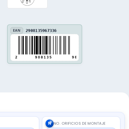
EAN
2908135967336
2
9 0 8 1 3 5
9 6 7 3 3 6
N
NO. ORIFICIOS DE MONTAJE