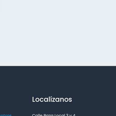
Localízanos
sotros
Calle Baza Local 3 y 4,