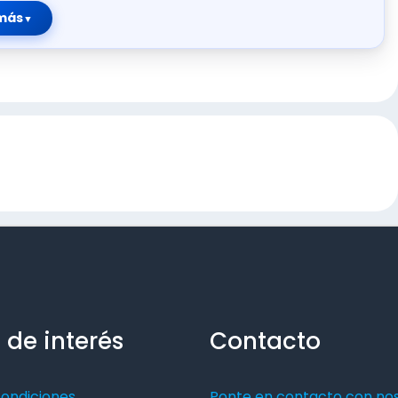
más
 de interés
Contacto
condiciones
Ponte en contacto con no