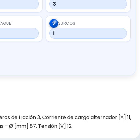
3
S
RAGUE
SURCOS
1
eros de fijación 3, Corriente de carga alternador [A] 11,
as – Ø [mm] 87, Tensión [V] 12