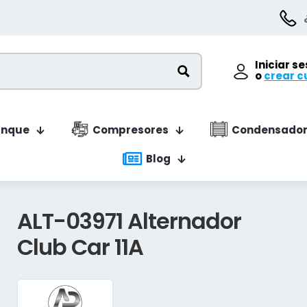
Iniciar s
o
crear c
anque
Compresores
Condensador
Blog
ALT-03971 Alternador
Club Car 11A