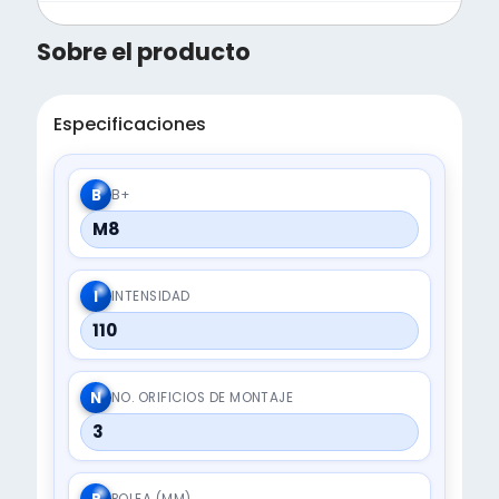
Sobre el producto
Especificaciones
B
B+
M8
I
INTENSIDAD
110
N
NO. ORIFICIOS DE MONTAJE
3
POLEA (MM)