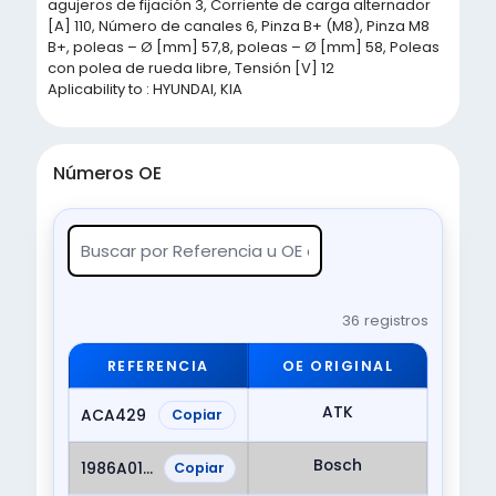
agujeros de fijación 3, Corriente de carga alternador
[A] 110, Número de canales 6, Pinza B+ (M8), Pinza M8
B+, poleas – Ø [mm] 57,8, poleas – Ø [mm] 58, Poleas
con polea de rueda libre, Tensión [V] 12
Aplicability to : HYUNDAI, KIA
Números OE
36 registros
REFERENCIA
OE ORIGINAL
ATK
ACA429
Copiar
Bosch
1986A01458
Copiar