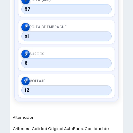
P
57
P
POLEA DE EMBRAGUE
sí
S
SURCOS
6
V
VOLTAJE
12
Alternador
———–
Criteries : Calidad Original AutoParts, Cantidad de