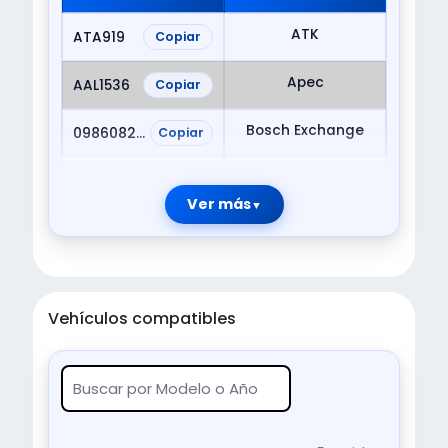
ATK
ATA919
Copiar
Apec
AAL1536
Copiar
Bosch Exchange
0986082030
Copiar
Ver más
Vehículos compatibles