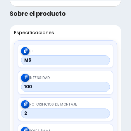
Sobre el producto
Especificaciones
B
B+
M6
I
INTENSIDAD
100
N
NO. ORIFICIOS DE MONTAJE
2
POLEA (MM)