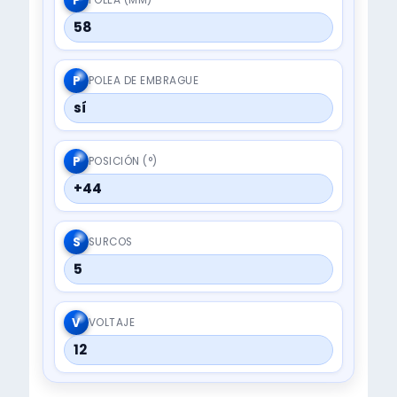
P
58
P
POLEA DE EMBRAGUE
sí
P
POSICIÓN (°)
+44
S
SURCOS
5
V
VOLTAJE
12