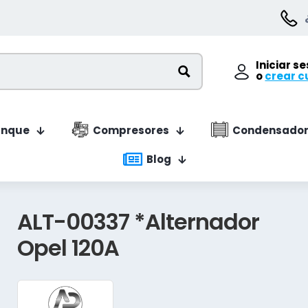
Iniciar s
o
crear c
anque
Compresores
Condensador
Blog
ALT-00337 *Alternador
Opel 120A