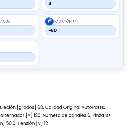
4
P
RAGUE
POSICIÓN (°)
-60
sujeción [grados] 60, Calidad Original AutoParts,
 alternador [A] 120, Número de canales 6, Pinza B+
] 50,0, Tensión [V] 12