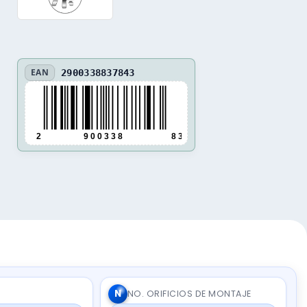
EAN
2900338837843
2
9 0 0 3 3 8
8 3 7 8 4 3
N
NO. ORIFICIOS DE MONTAJE