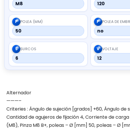
M8
120
P
P
POLEA (MM)
POLEA DE EMB
50
no
S
V
SURCOS
VOLTAJE
6
12
Alternador
———–
Criteries : Ángulo de sujeción [grados] +60, Ángulo de 
Cantidad de agujeros de fijación 4, Corriente de carga
(M8), Pinza M8 B+, poleas – Ø [mm] 50, poleas – Ø [mm