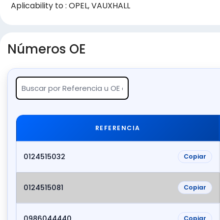
Aplicability to : OPEL, VAUXHALL
Números OE
REFERENCIA
0124515032
Copiar
0124515081
Copiar
0986044440
Copiar