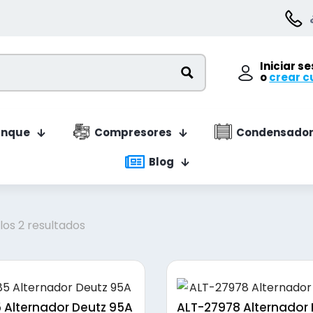
Iniciar s
o
crear c
anque
Compresores
Condensador
Blog
Ordenado
os 2 resultados
por
precio:
bajo
a
 Alternador Deutz 95A
ALT-27978 Alternador 