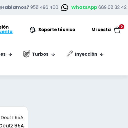
¿Hablamos?
958 496 400
WhatsApp
689 08 32 42
esión
0
Soporte técnico
Mi cesta
uenta
es
Turbos
Inyección
Deutz 95A