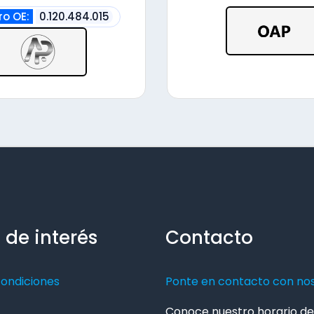
alto
o OE:
0.120.484.015
 de interés
Contacto
condiciones
Ponte en contacto con no
Conoce nuestro horario de 