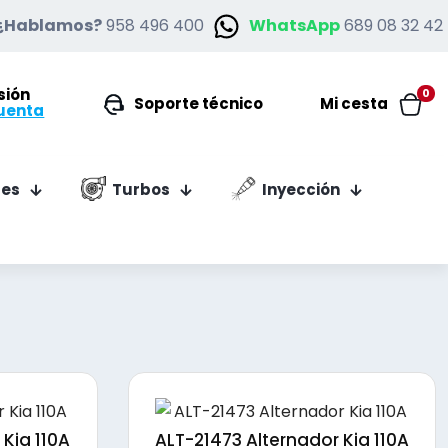
¿Hablamos?
958 496 400
WhatsApp
689 08 32 42
esión
0
Soporte técnico
Mi cesta
uenta
es
Turbos
Inyección
 Kia 110A
ALT-21473 Alternador Kia 110A