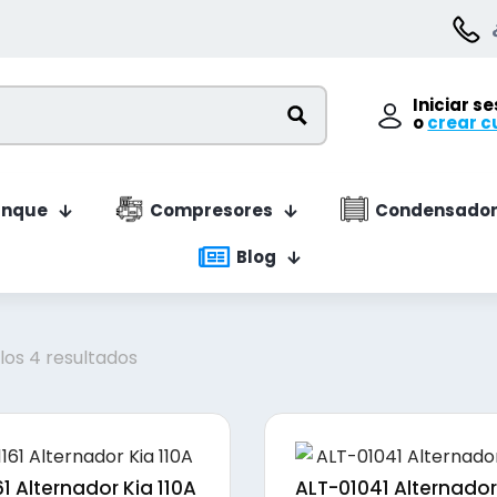
Iniciar s
o
crear c
anque
Compresores
Condensador
Blog
Ordenado
los 4 resultados
por
precio:
bajo
a
1 Alternador Kia 110A
ALT-01041 Alternador