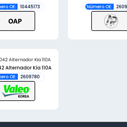
alto
ero OE:
10445173
Número OE:
260
2 Alternador Kia 110A
ero OE:
2609780