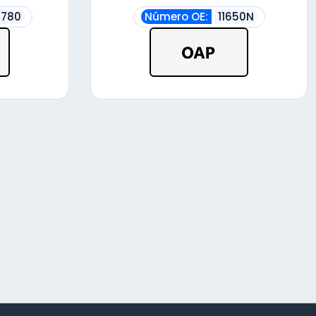
9780
Número OE:
11650N