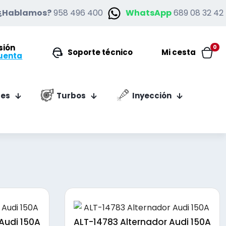
¿Hablamos?
958 496 400
WhatsApp
689 08 32 42
esión
0
Soporte técnico
Mi cesta
uenta
es
Turbos
Inyección
Audi 150A
ALT-14783 Alternador Audi 150A