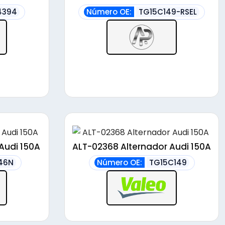
4394
Número OE:
TG15C149-RSEL
Audi 150A
ALT-02368 Alternador Audi 150A
46N
Número OE:
TG15C149