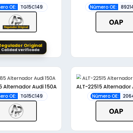
alto
ero OE:
TG15C149
Número OE:
8921
Regulador Original
Calidad verificada
 Alternador Audi 150A
ALT-22515 Alternador 
ero OE:
TG15C149
Número OE:
206