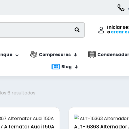
Iniciar s
o
crear c
anque
Compresores
Condensador
Blog
Ordenado
os 6 resultados
por
precio:
bajo
a
 Alternator Audi 150A
ALT-16363 Alternador 