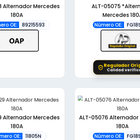
alto
8 Alternador Mercedes
ALT-05075 *Alter
180A
Mercedes 180
ero OE:
89215593
Número OE:
FG18
Regulador Orig
Calidad verifi
9 Alternador Mercedes
ALT-05076 Alternador
180A
180A
mero OE:
11805N
Número OE:
FG18