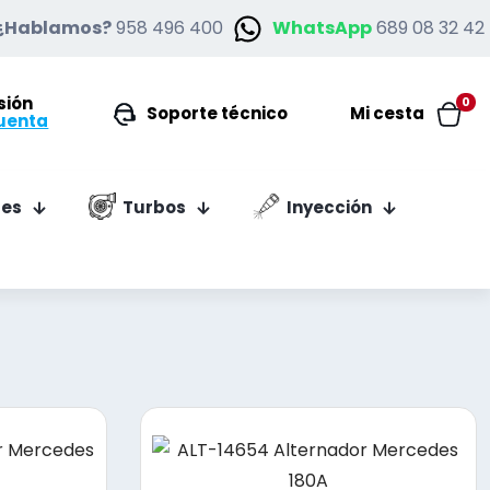
¿Hablamos?
958 496 400
WhatsApp
689 08 32 42
esión
0
Soporte técnico
Mi cesta
uenta
es
Turbos
Inyección