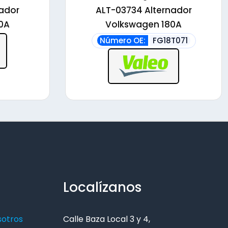
nador
ALT-03734 Alternador
0A
Volkswagen 180A
Número OE:
FG18T071
Localízanos
sotros
Calle Baza Local 3 y 4,