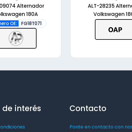
alto
09074 Alternador
ALT-28235 Alter
lkswagen 180A
Volkswagen 18
ero OE:
FG18T071
 de interés
Contacto
condiciones
Ponte en contacto con no