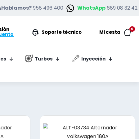
¿Hablamos?
958 496 400
WhatsApp
689 08 32 42
esión
0
Soporte técnico
Mi cesta
uenta
es
Turbos
Inyección