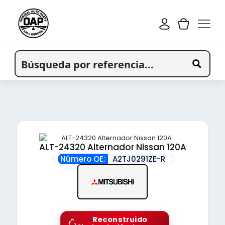
ALT-24320 Alternador Nissan 120A
Número OE:
A2TJ0291ZE-R
Reconstruido