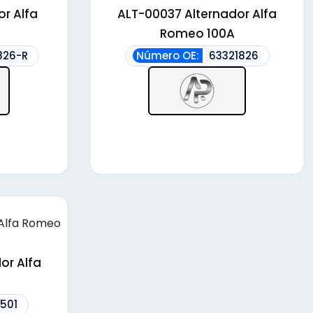
or Alfa
ALT-00037 Alternador Alfa
Romeo 100A
826-R
Número OE:
63321826
or Alfa
501