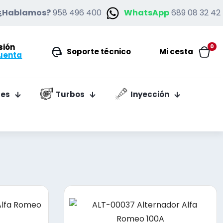
¿Hablamos?
958 496 400
WhatsApp
689 08 32 42
esión
0
Soporte técnico
Mi cesta
uenta
es
Turbos
Inyección