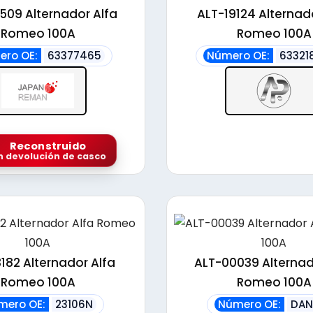
alto
509 Alternador Alfa
ALT-19124 Alternad
Romeo 100A
Romeo 100A
ro OE:
63377465
Número OE:
63321
Reconstruido
n devolución de casco
182 Alternador Alfa
ALT-00039 Alternad
Romeo 100A
Romeo 100A
mero OE:
23106N
Número OE:
DAN