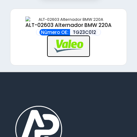
ALT-02603 Alternador BMW 220A
Número OE:
TG23C012