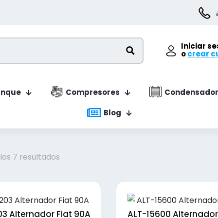
Iniciar s
o
crear c
anque
Compresores
Condensador
Blog
Ordenado
os 7 resultados
por
precio:
bajo
a
3 Alternador Fiat 90A
ALT-15600 Alternador