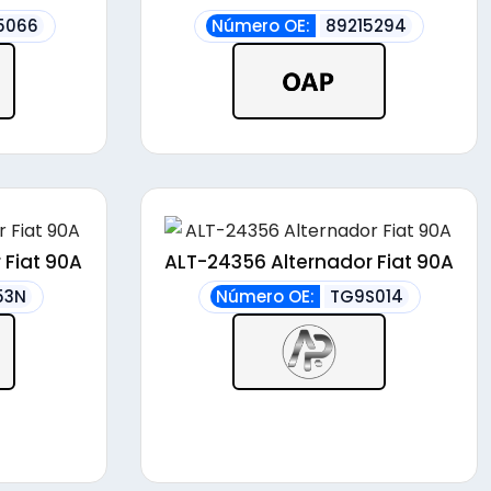
5066
Número OE:
89215294
 Fiat 90A
ALT-24356 Alternador Fiat 90A
53N
Número OE:
TG9S014