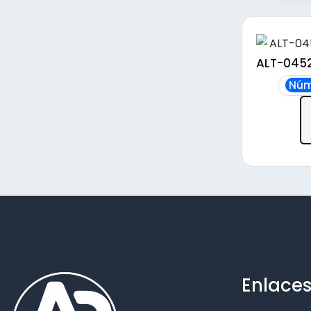
ALT-0452
Núm
Enlaces