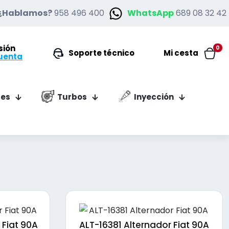
¿Hablamos?
958 496 400
WhatsApp
689 08 32 42
esión
0
Soporte técnico
Mi cesta
uenta
es
Turbos
Inyección
 Fiat 90A
ALT-16381 Alternador Fiat 90A