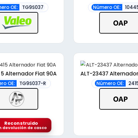
alto
ero OE:
TG9S037
Número OE:
1044
5 Alternador Fiat 90A
ALT-23437 Alternador
ro OE:
TG9S037-R
Número OE:
241
Reconstruido
n devolución de casco