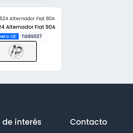
4 Alternador Fiat 90A
ero OE:
TG9S037
 de interés
Contacto