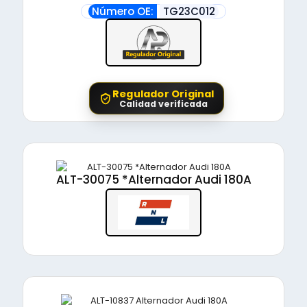
Número OE:
TG23C012
Regulador Original
Calidad verificada
ALT-30075 *Alternador Audi 180A