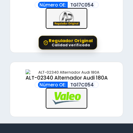
Número OE:
TG17C054
Regulador Original
Calidad verificada
ALT-02340 Alternador Audi 180A
Número OE:
TG17C054