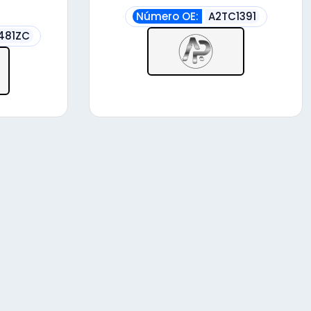
Número OE:
A2TC1391
481ZC