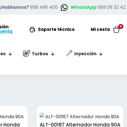
¿Hablamos?
958 496 400
WhatsApp
689 08 32 42
esión
0
Soporte técnico
Mi cesta
uenta
es
Turbos
Inyección
or Honda
ALT-00187 Alternador Honda 90A