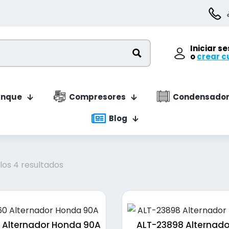
Iniciar s
o
crear c
anque
Compresores
Condensador
Blog
Ordenado
los 4 resultados
por
precio:
bajo
a
 Alternador Honda 90A
ALT-23898 Alternad