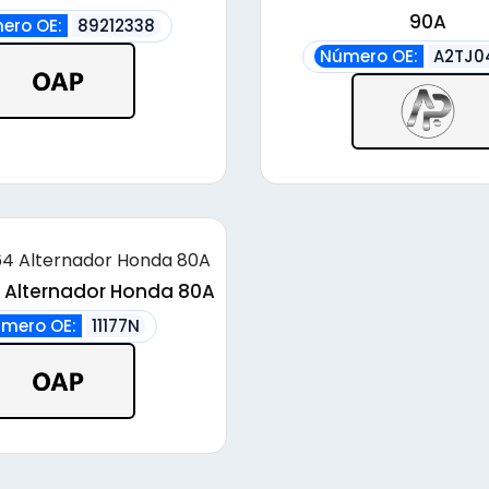
alto
90A
ero OE:
89212338
Número OE:
A2TJ0
 Alternador Honda 80A
mero OE:
11177N