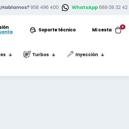
¿Hablamos?
958 496 400
WhatsApp
689 08 32 42
esión
0
Soporte técnico
Mi cesta
uenta
es
Turbos
Inyección