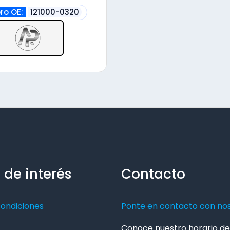
o OE:
121000-0320
 de interés
Contacto
condiciones
Ponte en contacto con no
Conoce nuestro horario de 