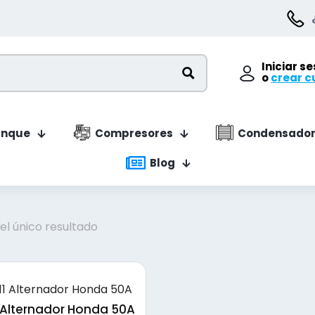
Iniciar s
o
crear c
anque
Compresores
Condensador
Blog
l único resultado
 Alternador Honda 50A