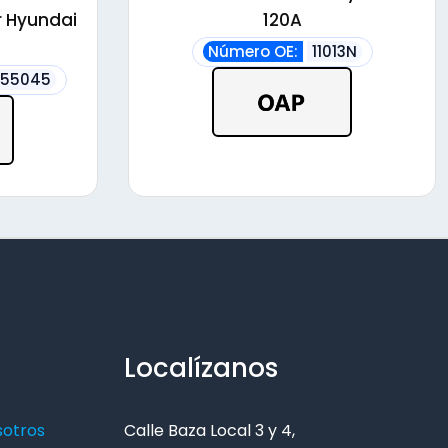
r Hyundai
120A
Número OE:
11013N
655045
Localízanos
sotros
Calle Baza Local 3 y 4,