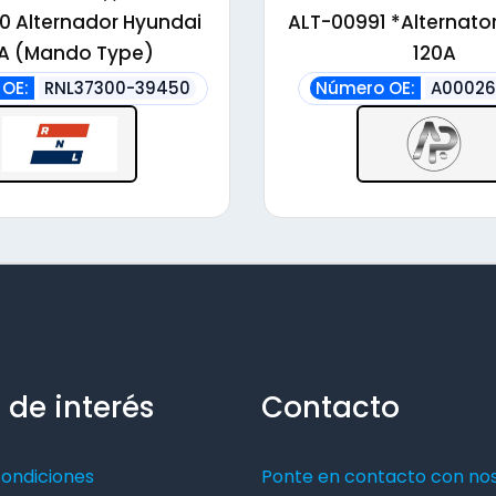
alto
0 Alternador Hyundai
ALT-00991 *Alternato
A (Mando Type)
120A
OE:
RNL37300-39450
Número OE:
A0002
 de interés
Contacto
condiciones
Ponte en contacto con no