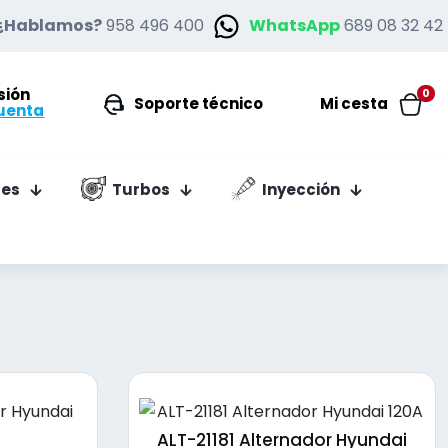
¿Hablamos?
958 496 400
WhatsApp
689 08 32 42
esión
0
Soporte técnico
Mi cesta
uenta
es
Turbos
Inyección
ALT-21181 Alternador Hyundai