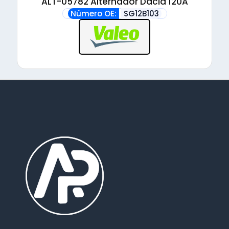
ALT-05782 Alternador Dacia 120A
Número OE:
SG12B103