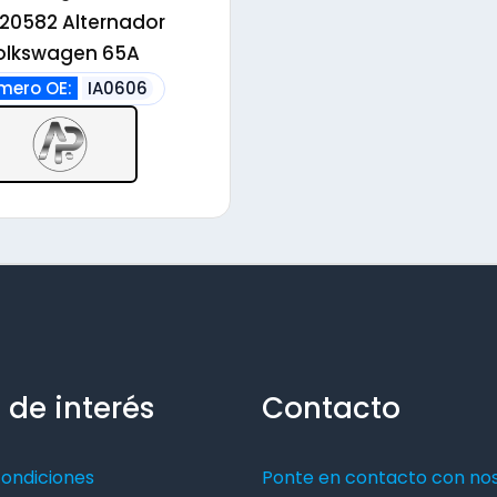
20582 Alternador
olkswagen 65A
mero OE:
IA0606
 de interés
Contacto
condiciones
Ponte en contacto con no