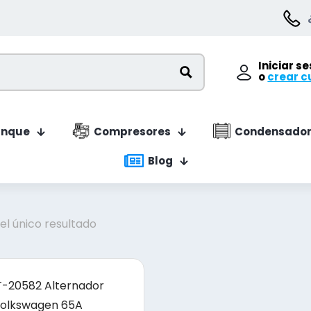
Iniciar s
o
crear c
anque
Compresores
Condensador
Blog
l único resultado