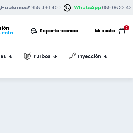
¿Hablamos?
958 496 400
WhatsApp
689 08 32 42
esión
0
Soporte técnico
Mi cesta
uenta
es
Turbos
Inyección