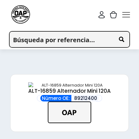
ALT-16859 Alternador Mini 120A
Número OE:
89212400