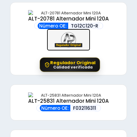
ALT-20781 Alternador Mini 120A
Número OE:
TG12C120-R
Regulador Original
Calidad verificada
ALT-25831 Alternador Mini 120A
Número OE:
F032116311