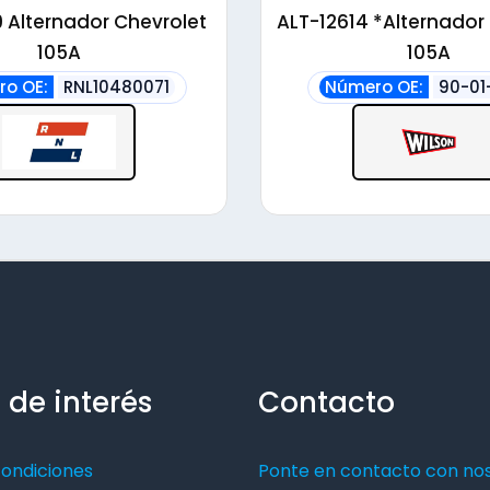
alto
 Alternador Chevrolet
ALT-12614 *Alternador
105A
105A
o OE:
RNL10480071
Número OE:
90-01
 de interés
Contacto
condiciones
Ponte en contacto con no