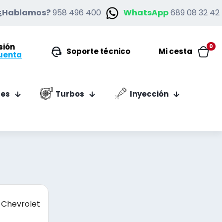
¿Hablamos?
958 496 400
WhatsApp
689 08 32 42
esión
0
Soporte técnico
Mi cesta
uenta
es
Turbos
Inyección