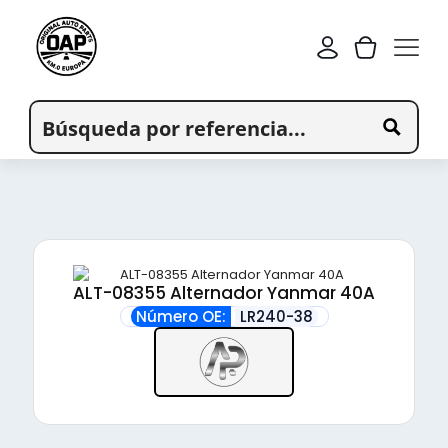
ALT-08355 Alternador Yanmar 40A
Número OE:
LR240-38