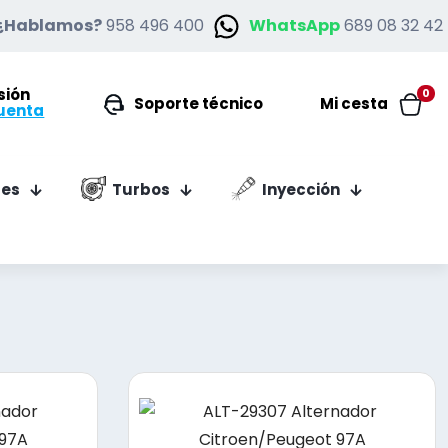
¿Hablamos?
958 496 400
WhatsApp
689 08 32 42
esión
0
Soporte técnico
Mi cesta
uenta
es
Turbos
Inyección