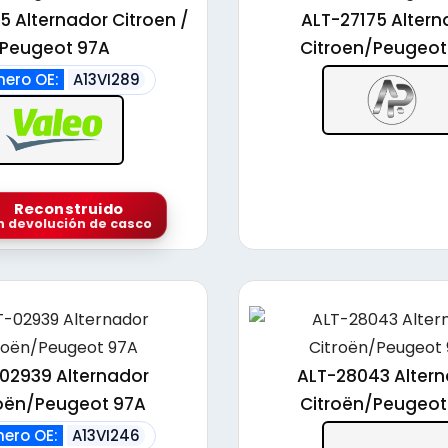
alto
5 Alternador Citroen /
ALT-27175 Altern
Peugeot 97A
Citroen/Peugeot
ero OE:
A13VI289
Reconstruido
n devolución de casco
02939 Alternador
ALT-28043 Alter
roën/Peugeot 97A
Citroën/Peugeot
ero OE:
A13VI246