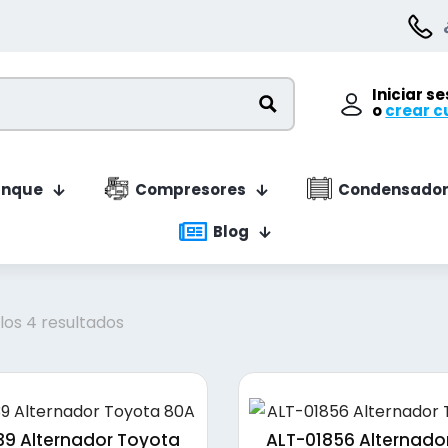
Iniciar s
o
crear c
anque
Compresores
Condensador
Blog
Ordenado
los 4 resultados
por
precio:
bajo
a
39 Alternador Toyota
ALT-01856 Alternado