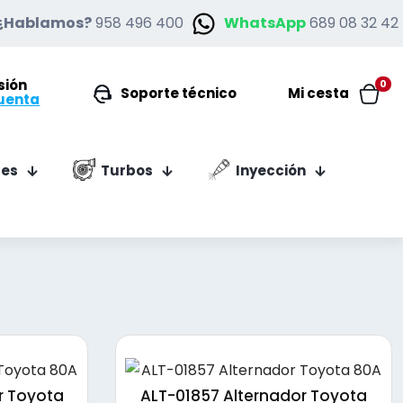
¿Hablamos?
958 496 400
WhatsApp
689 08 32 42
esión
0
Soporte técnico
Mi cesta
uenta
es
Turbos
Inyección
r Toyota
ALT-01857 Alternador Toyota