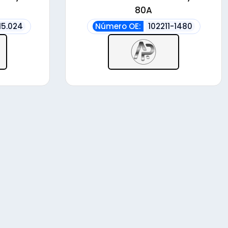
80A
15.024
Número OE:
102211-1480