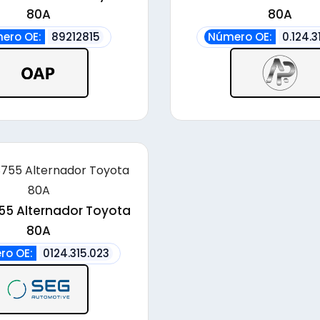
alto
80A
80A
ero OE:
89212815
Número OE:
0.124.3
55 Alternador Toyota
80A
ro OE:
0124.315.023