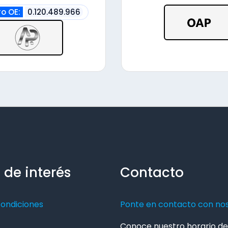
alto
o OE:
0.120.489.966
 de interés
Contacto
condiciones
Ponte en contacto con no
Conoce nuestro horario de 