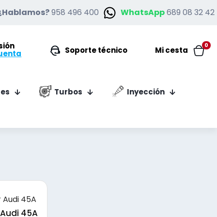
¿Hablamos?
958 496 400
WhatsApp
689 08 32 42
esión
0
Soporte técnico
Mi cesta
uenta
es
Turbos
Inyección
 Audi 45A