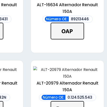
 Renault
ALT-16634 Alternador Renault
150A
3431
Número OE:
89213446
 Renault
ALT-20979 Alternador Renault
150A
42N
Número OE:
0.124.525.543