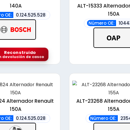
alto
140A
ALT-15333 Alternador
150A
o OE:
0.124.525.528
Número OE:
1044
Reconstruido
n devolución de casco
4 Alternador Renault
ALT-23268 Alternador
150A
155A
o OE:
0.124.525.028
Número OE:
235