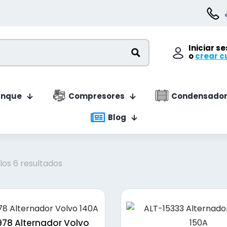
Iniciar s
o
crear c
anque
Compresores
Condensador
Blog
Ordenado
os 6 resultados
por
precio:
bajo
a
78 Alternador Volvo