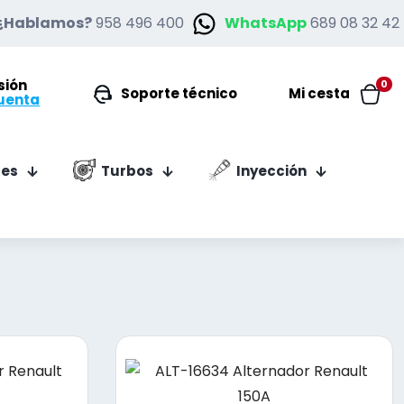
¿Hablamos?
958 496 400
WhatsApp
689 08 32 42
esión
0
Soporte técnico
Mi cesta
uenta
es
Turbos
Inyección