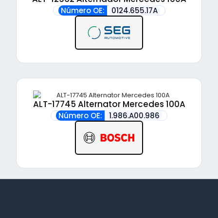
Número OE:
0124.655.17A
ALT-17745 Alternator Mercedes 100A
Número OE:
1.986.A00.986